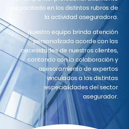
capacitado en los distintos rubros de
Client
la actividad aseguradora.
Nuestro equipo brinda atención
Blog
personalizada acorde con las
necesidades de nuestros clientes,
Conta
contando con la colaboración y
asesoramiento de expertos
Cotiza
vinculados a las distintas
especialidades del sector
asegurador.