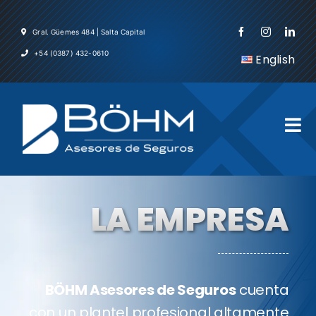
Skip
to
Gral. Güemes 484 | Salta Capital
content
+54 (0387) 432-0610
English
Tog
Nav
Inicio
LA EMPRESA
La Em
Servic
BÖHM Asesores de Seguros
cuenta
Asegu
con un plantel profesional altamente