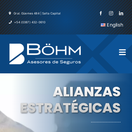
Skip
to
Gral. Güemes 484 | Salta Capital
content
+54 (0387) 432-0610
English
Tog
Nav
Inicio
ALIANZAS
La Em
ESTRATÉGICAS
Servic
Asegu