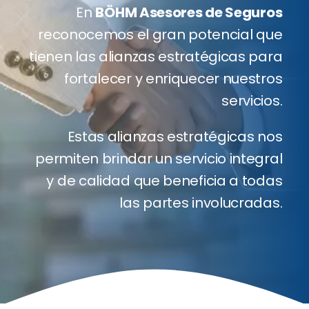
En
BÖHM Asesores de Seguros
reconocemos el gran potencial que
Client
tienen las alianzas estratégicas para
fortalecer y enriquecer nuestros
Blog
servicios.
Conta
Estas alianzas estratégicas nos
permiten brindar un servicio integral
Cotiza
y de calidad que beneficia a todas
las partes involucradas.