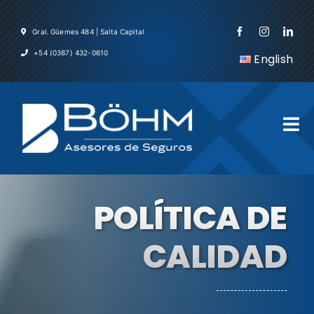
Skip
to
Gral. Güemes 484 | Salta Capital
content
+54 (0387) 432-0610
English
Tog
Nav
Inicio
POLÍTICA DE
La Em
CALIDAD
Servic
Asegu