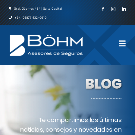
Skip
Gral. Güemes 484 | Salta Capital
to
+54 (0387) 432-0610
content
Togg
Navi
Inicio
BLOG
La Emp
Servicio
Te compartimos las últimas
Asegura
noticias, consejos y novedades en