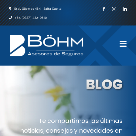
Skip
Gral. Güemes 484 | Salta Capital
to
+54 (0387) 432-0610
content
Togg
Navi
Inicio
BLOG
La Emp
Servicio
Te compartimos las últimas
Asegura
noticias, consejos y novedades en