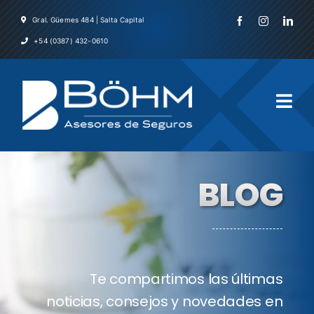
Skip
Gral. Güemes 484 | Salta Capital
to
+54 (0387) 432-0610
content
Togg
Navi
Inicio
BLOG
La Emp
Servicio
Te compartimos las últimas
Asegura
noticias, consejos y novedades en