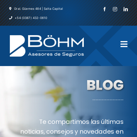
Skip
Gral. Güemes 484 | Salta Capital
to
+54 (0387) 432-0610
content
Togg
Navi
Inicio
BLOG
La Emp
Servicio
Te compartimos las últimas
Asegura
noticias, consejos y novedades en