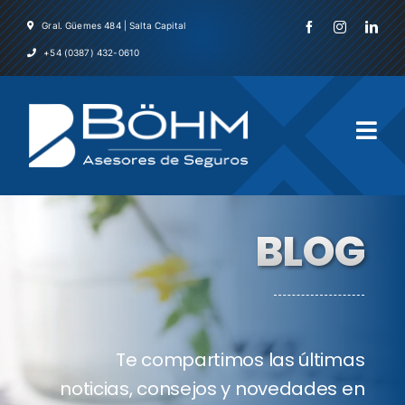
Skip
Gral. Güemes 484 | Salta Capital
to
+54 (0387) 432-0610
content
Togg
Navi
Inicio
BLOG
La Emp
Servicio
Te compartimos las últimas
Asegura
noticias, consejos y novedades en