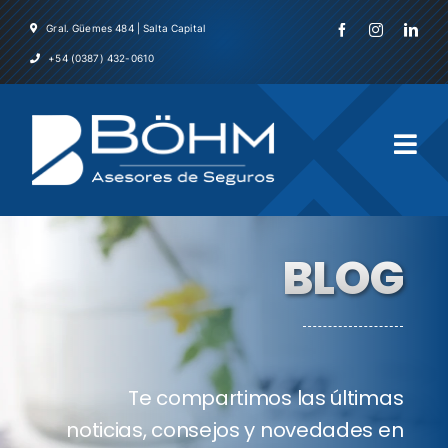
Skip
Gral. Güemes 484 | Salta Capital
to
+54 (0387) 432-0610
content
Togg
Navi
Inicio
BLOG
La Emp
Servicio
Te compartimos las últimas
Asegura
noticias, consejos y novedades en