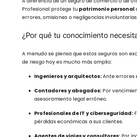
A diferencia de un seguro de comercio o de ofi
Profesional protege tu
patrimonio personal
errores, omisiones o negligencias involuntarias
¿Por qué tu conocimiento necesit
A menudo se piensa que estos seguros son exclu
de riesgo hoy es mucho más amplio:
Ingenieros y arquitectos:
Ante errores e
Contadores y abogados:
Por vencimient
asesoramiento legal erróneo.
Profesionales de IT y ciberseguridad:
F
pérdidas económicas a sus clientes.
Agentes de viajes y consultores:
Por in