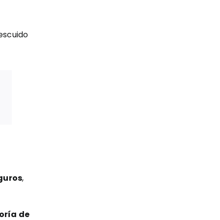
escuido
n
guros
,
oría de