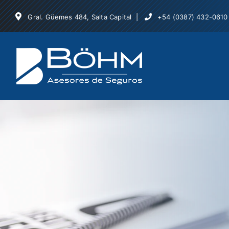
Skip
Gral. Güemes 484, Salta Capital |
+54 (0387) 432-0610
to
content