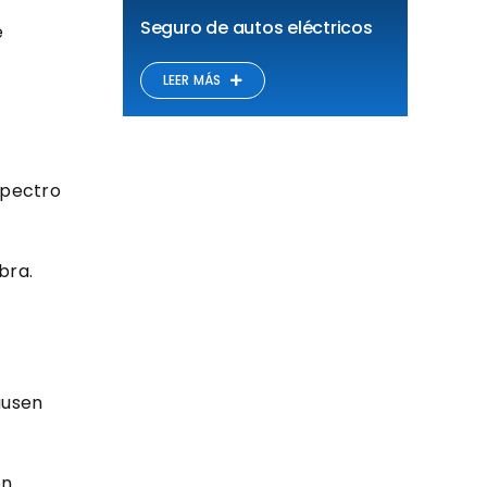
Seguro de autos eléctricos
e
LEER MÁS
spectro
bra.
ausen
en