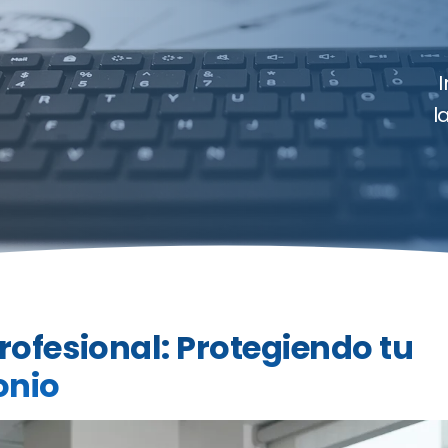
l
rofesional: Protegiendo tu
onio