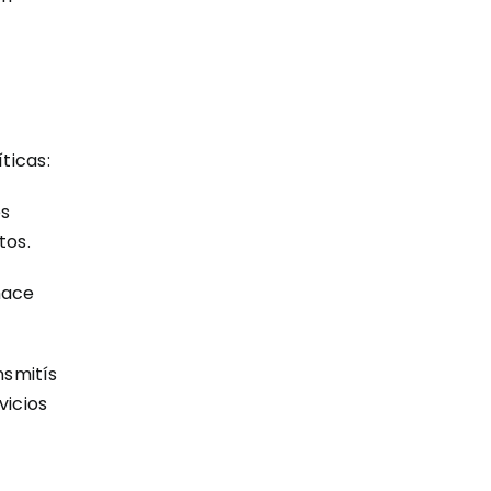
ticas:
es
tos.
hace
nsmitís
vicios