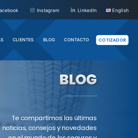
acebook
Instagram
LinkedIn
English
AS
CLIENTES
BLOG
CONTACTO
COTIZADOR
BLOG
Te compartimos las últimas
noticias, consejos y novedades
en el mundo de los seguros y