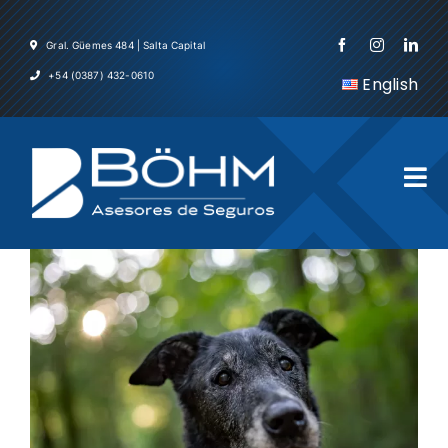
Skip
to
Gral. Güemes 484 | Salta Capital
content
+54 (0387) 432-0610
English
Tog
Nav
Inicio
La Em
Servic
Asegu