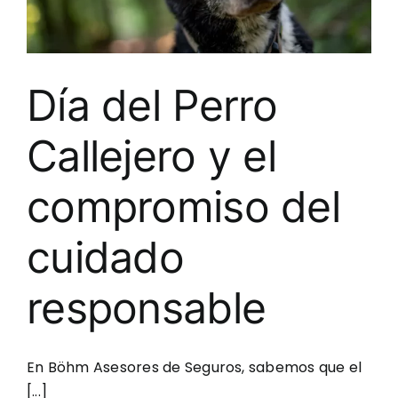
Client
Día del Perro
Blog
Callejero y el
Conta
compromiso del
Cotiza
cuidado
responsable
En Böhm Asesores de Seguros, sabemos que el
[...]